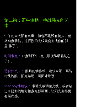
第二站：正午较劲，挑战强光的艺
术
中午的大太阳有点毒，但也不是没有搞头。稍
微动点脑筋，这强烈的光线就会变成你的创
意“推手”。
时间卡点：
 12点到下午2点（顺便防晒霜别忘
了）。
适合什么？：
 酷炫的动作戏、建筑全景、高能
街头跑酷，阳光够硬，画面才带劲！
Madboy小建议：
 带遮光板调整光线，或者钻
进有阴影的地方拍点光影画面，让阳光变得更
有层次感。