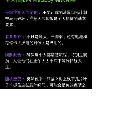
全天拍摄的 Madboy 独家秘籍
仔细注意天气变化：
 不要让你的清晨阳光计划
被乌云破坏，注意天气预报是全天拍摄的基本
要素。
装备备齐：
 不只是镜头、三脚架，还有电池和
存储卡！没电的时候哭是没用的。
团队配合：
 确保每个人都清楚流程，特别是演
员，别让他们在正午大太阳底下等到怀疑人
生。
随机应变：
 突然跑来一只猫？树上飘下几片叶
子？抓住这些意外瞬间，可能会是你的点睛之
笔！