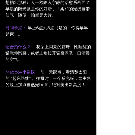
想拍出那种让人一秒陷入宁静的治愈系画面？
早晨的阳光就是你的好帮手！柔和的光线自带
仙气，随便一拍就是大片。
时间卡点：
 早上6点到8点（是的，你得早早
起床）。
适合拍什么？ ：
花朵上闪亮的露珠，刚睡醒的
猫咪伸懒腰，或者主角拉开窗帘深吸一口清晨
的空气。
Madboy小建议：
 前一天踩点，看清楚太阳
的 “起床路线” 。拍摄时，带个反光板，给主角
的脸上加点自然光buff，绝对美出新高度！