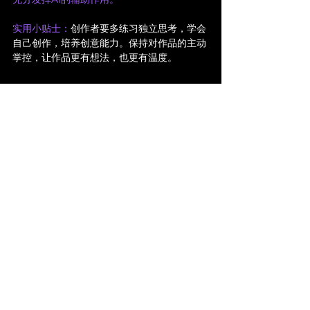
实用小贴士：
创作者要多练习独立思考，学会
自己创作，培养创意能力。保持对作品的主动
掌控，让作品更有想法，也更有温度。
总结：保持核心决策权和创意主动
权
AI在影视制作中的效率和能力很高，但它也带
来一些挑战。AI理应辅助导演、编剧和剪辑工
作，并保留创作者的核心决策权。
只有这样，
既能充分利用AI提高效率，又能保留人类创作
的独特价值，让作品更有温度和个性。
在
Madboy Productions
，我们了解AI在电
影制作中的优点和不足。AI的创作是为了提供
更多灵感，帮助我们更方便地操作和运用自己
的创意。创作者的想法与AI的辅助共同完成了
电影制作，也为观众带来更好的观影体验。希